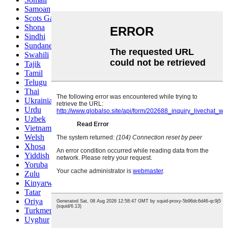
Samoan
Scots Gaelic
Shona
Sindhi
Sundanese
Swahili
Tajik
Tamil
Telugu
Thai
Ukrainian
Urdu
Uzbek
Vietnamese
Welsh
Xhosa
Yiddish
Yoruba
Zulu
Kinyarwanda
Tatar
Oriya
Turkmen
Uyghur