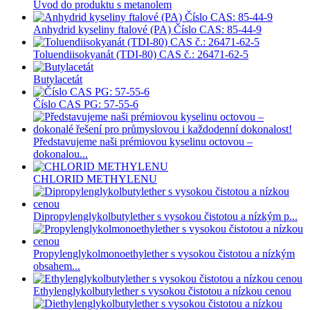
Úvod do produktu s metanolem
Anhydrid kyseliny ftalové (PA) Číslo CAS: 85-44-9
Toluendiisokyanát (TDI-80) CAS č.: 26471-62-5
Butylacetát
Číslo CAS PG: 57-55-6
Představujeme naši prémiovou kyselinu octovou –
dokonalou...
CHLORID METHYLENU
Dipropylenglykolbutylether s vysokou čistotou a nízkým p...
Propylenglykolmonoethylether s vysokou čistotou a nízkým
obsahem...
Ethylenglykolbutylether s vysokou čistotou a nízkou cenou