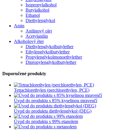
Isopropylalkohol
Butylalkohol
Ethanol
Diethylenglykol
Amin
Anilinový olej
Acetylanilin
Alkoholový éter
Diethylenglykolbutylether
Ethylenglykolbutylether
Propylenglykolmonoethylether
Dipropylenglykolbutylether
Doporučené produkty
Tetrachlorethylen (perchlorethylen, PCE)
Úvod do produktu s 85% kyselinou mravenčí
Úvod do produktu diethylenglykol (DEG)
Úvod do produktu s 99% etanolem