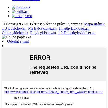
© Copyright - 2010-2023: Všechna práva vyhrazena.
Mapa stránek
1 3 Cyklohexan
,
Methylcyklohexan
,
1 methylcyklohexan
,
Chlorcyklohexan
,
Ethylcyklohexan
,
1 2 Dimethylcyklohexan
,
Odeslat e-mail
x