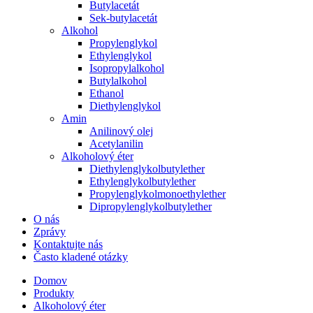
Butylacetát
Sek-butylacetát
Alkohol
Propylenglykol
Ethylenglykol
Isopropylalkohol
Butylalkohol
Ethanol
Diethylenglykol
Amin
Anilinový olej
Acetylanilin
Alkoholový éter
Diethylenglykolbutylether
Ethylenglykolbutylether
Propylenglykolmonoethylether
Dipropylenglykolbutylether
O nás
Zprávy
Kontaktujte nás
Často kladené otázky
Domov
Produkty
Alkoholový éter