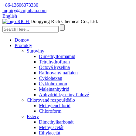
+86-13606373330
inquiry@cnjinhao.com
English
Dongying Rich Chemical Co., Ltd.
Domov
Produkty
Suroviny
Dimethylformamid
Tetrahydrofuran
Octová kyselina
Rafinovaný naftalen
Cyklohexan
Cyklohexanon
Maleinanhydrid
Anhydrid kyseliny ftalové
Chlorované rozpouštědlo
Methylenchlorid
Chloroform
Estery
Dimethylkarbonát
Methylacetát
Ethylacetát