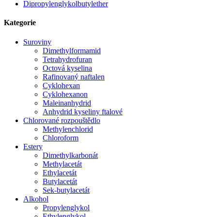
Dipropylenglykolbutylether
Kategorie
Suroviny
Dimethylformamid
Tetrahydrofuran
Octová kyselina
Rafinovaný naftalen
Cyklohexan
Cyklohexanon
Maleinanhydrid
Anhydrid kyseliny ftalové
Chlorované rozpouštědlo
Methylenchlorid
Chloroform
Estery
Dimethylkarbonát
Methylacetát
Ethylacetát
Butylacetát
Sek-butylacetát
Alkohol
Propylenglykol
Ethylenglykol